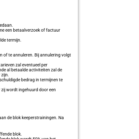
gedaan.
name een betaalverzoek of factuur
lde termijn.
en of te annuleren. Bij annulering volgt
tarieven zal eventueel per
 al betaalde activiteiten zal de
zijn.
schuldigde bedrag in termijnen te
r zij wordt ingehuurd door een
aan de blok keeperstrainingen. Na
ffende blok.
effende blok wordt 50% van het