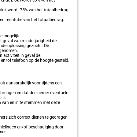
e blok wordt 75% van het totaalbedrag
en restitutie van het totaalbedrag.
e mogelijk.
t geval van minderjarigheid de
nde oplossing gezocht. De
! genomen.
activiteit in geval de
 en/of telefoon op de hoogte gesteld.
it aansprakelijk voor tijdens een
e brengen en dat deelnemer eventuele
 is.
n van en in te stemmen met deze
mers zich correct dienen te gedragen
rnielingen en/of beschadiging door
mer.