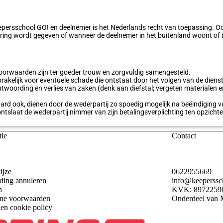
persschool GO! en deelnemer is het Nederlands recht van toepassing. Oo
voering wordt gegeven of wanneer de deelnemer in het buitenland woont of 
oorwaarden zijn ter goeder trouw en zorgvuldig samengesteld.
prakelijk voor eventuele schade die ontstaat door het volgen van de dien
twoording en verlies van zaken (denk aan diefstal; vergeten materialen en
ard ook, dienen door de wederpartij zo spoedig mogelijk na beëindiging v
ntslaat de wederpartij nimmer van zijn betalingsverplichting ten opzich
tie
Contact
ijze
0622955669
ing annuleren
info@keeperssc
n
KVK: 8972259
ne voorwaarden
Onderdeel van
M
 en cookie policy