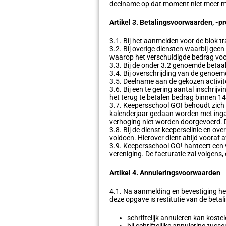
deelname op dat moment niet meer mog
Artikel 3. Betalingsvoorwaarden, -p
3.1. Bij het aanmelden voor de blok t
3.2. Bij overige diensten waarbij geen
waarop het verschuldigde bedrag voo
3.3. Bij de onder 3.2 genoemde betaal
3.4. Bij overschrijding van de genoem
3.5. Deelname aan de gekozen activitei
3.6. Bij een te gering aantal inschrijv
het terug te betalen bedrag binnen 1
3.7. Keepersschool GO! behoudt zich he
kalenderjaar gedaan worden met ingan
verhoging niet worden doorgevoerd. D
3.8. Bij de dienst keepersclinic en o
voldoen. Hierover dient altijd vooraf
3.9. Keepersschool GO! hanteert een v
vereniging. De facturatie zal volgen
Artikel 4. Annuleringsvoorwaarden
4.1. Na aanmelding en bevestiging he
deze opgave is restitutie van de betali
schriftelijk annuleren kan koste
bij schriftelijke annulering tus