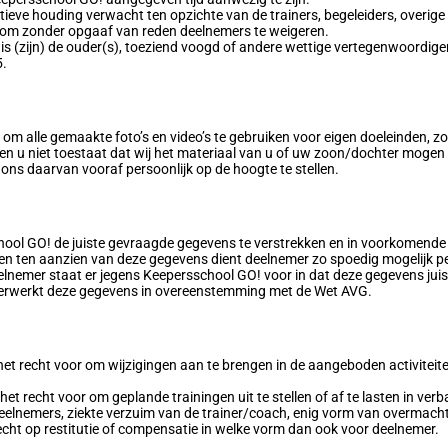
ieve houding verwacht ten opzichte van de trainers, begeleiders, overige
d om zonder opgaaf van reden deelnemers te weigeren.
, is (zijn) de ouder(s), toeziend voogd of andere wettige vertegenwoordig
5.
m alle gemaakte foto’s en video’s te gebruiken voor eigen doeleinden, zoa
ien u niet toestaat dat wij het materiaal van u of uw zoon/dochter mogen g
ns daarvan vooraf persoonlijk op de hoogte te stellen.
chool GO! de juiste gevraagde gegevens te verstrekken en in voorkomende
gen ten aanzien van deze gegevens dient deelnemer zo spoedig mogelijk per 
lnemer staat er jegens Keepersschool GO! voor in dat deze gegevens juist
verwerkt deze gegevens in overeenstemming met de Wet AVG.
t recht voor om wijzigingen aan te brengen in de aangeboden activiteiten
et recht voor om geplande trainingen uit te stellen of af te lasten in ver
eelnemers, ziekte verzuim van de trainer/coach, enig vorm van overmach
ht op restitutie of compensatie in welke vorm dan ook voor deelnemer.