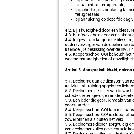
totaalbedrag terugbetaald;
bij schriftelijke annulering bi
terugbetaald;
bij annulering op dezelfde dag v
4.2. Bij afwezigheid door een blessure 
4.3. bij afwezigheid door een vakantie
4.4. In geval van langdurige blessure
ouder/verzorger van de deelnemer) 
uiteindelijke beslissing over de inv
4.5. Keepersschool GO! behoudt het rec
weersomstandigheden of onveiligheid d
Artikel 5. Aansprakelijkheid, risico’s
5.1. Deelname aan de diensten van Kee
activiteit of training opgelopen lichame
5.2. Deelnemer is zich er van bewust
schade die ten gevolge van de beoefen
5.3. Een ieder die gebruik maakt va
voorwaarden.
5.4. Keepersschool GO! kan niet aansp
5.5. Keepersschool GO! is clubonafhan
zowel binnen als buiten het veld.
5.6. Deelnemers dienen zorgvuldig om
een deelnemer zullen de eventuele ko
5.7. De deelnemer dient op de door K