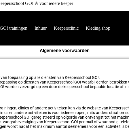
eepersschool GO! ✮ voor iedere keeper
GO! trainingen
Inhuur
Keepersclinic
Kleding shop
Algemene voorwaarden
 van toepassing op alle diensten van Keepersschool GO!.
toepassing op diensten van Keepersschool GO! waarbij derden betrokken
O! worden verzorgd op een door de keepersschool bepaalde locatie of in o
iningen, clinics of andere activiteiten kan via de website van Keeperssc
linics en andere activiteiten is voor iedereen open, mits anders staat oms
persschool GO! geregistreerd op volgorde van ontvangst tot het maximal
tvangstbevestiging van Keepersschool GO! per mail of waar nodig telef
n wordt nadat het maximum aantal deelnemers voor een activiteit is ber