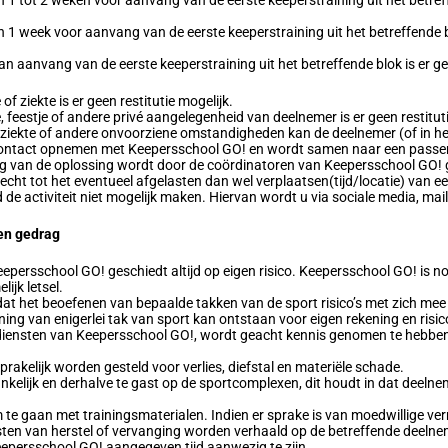
nnen 1 week voor aanvang van de eerste keeperstraining uit het betreffend
an aanvang van de eerste keeperstraining uit het betreffende blok is er ge
of ziekte is er geen restitutie mogelijk.
, feestje of andere privé aangelegenheid van deelnemer is er geen restituti
, ziekte of andere onvoorziene omstandigheden kan de deelnemer (of in he
contact opnemen met Keepersschool GO! en wordt samen naar een passe
ulling van de oplossing wordt door de coördinatoren van Keepersschool GO
ht tot het eventueel afgelasten dan wel verplaatsen(tijd/locatie) van een 
e activiteit niet mogelijk maken. Hiervan wordt u via sociale media, mail
 en gedrag
persschool GO! geschiedt altijd op eigen risico. Keepersschool GO! is noo
lijk letsel.
 dat het beoefenen van bepaalde takken van de sport risico’s met zich me
ing van enigerlei tak van sport kan ontstaan voor eigen rekening en risico
n diensten van Keepersschool GO!, wordt geacht kennis genomen te hebbe
rakelijk worden gesteld voor verlies, diefstal en materiële schade.
kelijk en derhalve te gast op de sportcomplexen, dit houdt in dat deelne
 te gaan met trainingsmaterialen. Indien er sprake is van moedwillige ve
sten van herstel of vervanging worden verhaald op de betreffende deelne
eepersschool GO! aangegeven tijd aanwezig te zijn.