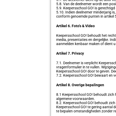
5.8. Van de deelnemer wordt een posit
5.9. Keepersschool GO! is gerechtig
5.10. Indien deelnemer minderjarig is
conform genoemde punten in artikel 
Artikel 6. Foto’s & Video
Keepersschool GO! behoudt het recht o
media, presentaties en dergelijke. Ind
aanmelden kenbaar maken of dient u o
Artikel 7. Privacy
7.1. Deelnemer is verplicht Keeperss
vragenformulier in te vullen. Wijzigin
Keepersschool GO! door te geven. Dee
7.2. Keepersschool GO! bewaart en 
Artikel 8. Overige bepalingen
8.1 Keepersschool GO! behoudt zich he
algemene voorwaarden.
8.2. Keepersschool GO! behoudt zich h
Keepersschool GO! te gering aantal d
te bepalen omstandigheden zonder rec