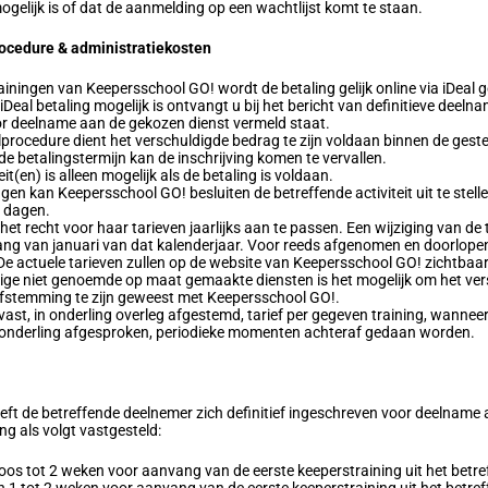
elijk is of dat de aanmelding op een wachtlijst komt te staan.
rocedure & administratiekosten
rainingen van Keepersschool GO! wordt de betaling gelijk online via iDeal 
 iDeal betaling mogelijk is ontvangt u bij het bericht van definitieve deel
r deelname aan de gekozen dienst vermeld staat.
procedure dient het verschuldigde bedrag te zijn voldaan binnen de geste
de betalingstermijn kan de inschrijving komen te vervallen.
t(en) is alleen mogelijk als de betaling is voldaan.
ingen kan Keepersschool GO! besluiten de betreffende activiteit uit te stell
4 dagen.
t recht voor haar tarieven jaarlijks aan te passen. Een wijziging van de 
g van januari van dat kalenderjaar. Voor reeds afgenomen en doorlopende
e actuele tarieven zullen op de website van Keepersschool GO! zichtbaar 
verige niet genoemde op maat gemaakte diensten is het mogelijk om het ver
 afstemming te zijn geweest met Keepersschool GO!.
ast, in onderling overleg afgestemd, tarief per gegeven training, wannee
s, onderling afgesproken, periodieke momenten achteraf gedaan worden.
eft de betreffende deelnemer zich definitief ingeschreven voor deelname 
ng als volgt vastgesteld:
loos tot 2 weken voor aanvang van de eerste keeperstraining uit het betre
sen 1 tot 2 weken voor aanvang van de eerste keeperstraining uit het betr