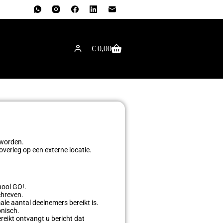
€
0,00
 worden.
verleg op een externe locatie.
hool GO!.
chreven.
e aantal deelnemers bereikt is.
onisch.
eikt ontvangt u bericht dat